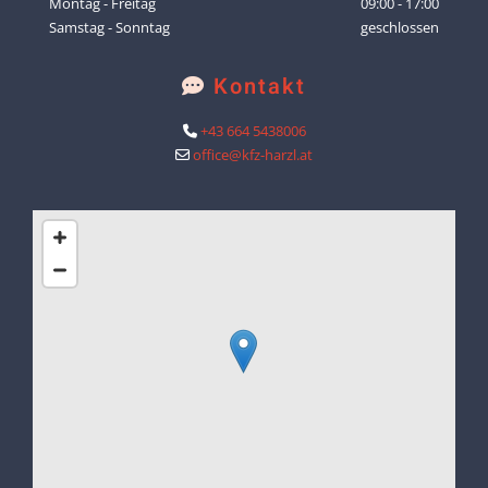
Montag - Freitag
09:00 - 17:00
Samstag - Sonntag
geschlossen
Kontakt

+43 664 5438006

office@kfz-harzl.at
